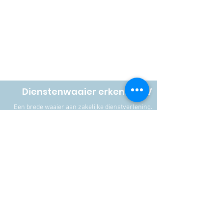
Dienstenwaaier erkende CV
Een brede waaier aan zakelijke dienstverlening.
Met een hart voor mensen.
Aanmelden nieuwsbrief.
Contactinfo
Tel.:
+32 478885950
E-mail: info@dienstenwaaier.be
Dienstenwaaier erkende CV
Kloosterstraat 4