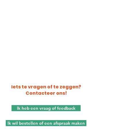
ondernemers.
Wil je op hiervan op de hoogte
gehouden worden, stuur ons een
mailtje.
Iets te vragen of te zeggen?
Contacteer ons!
Ik heb een vraag of feedback
Ik wil bestellen of een afspraak maken